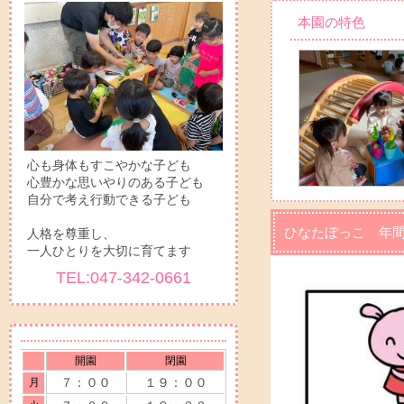
本園の特色
心も身体もすこやかな子ども
心豊かな思いやりのある子ども
自分で考え行動できる子ども
ひなたぼっこ 年
人格を尊重し、
一人ひとりを大切に育てます
TEL:047-342-0661
開園
閉園
７：００
１９：００
月